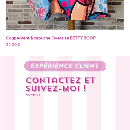
Coupe-Vent à capuche Oversize BETTY BOOP
Prix
39,00 €
expérience client
Contactez et
suivez-moi !
Contact