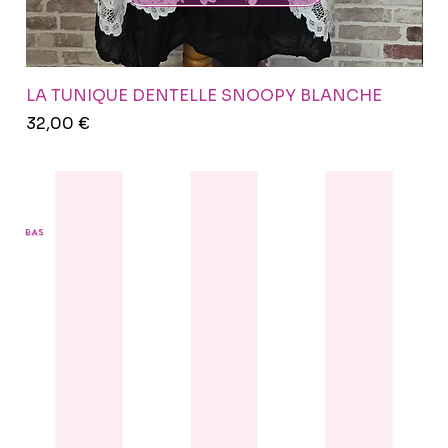
LA TUNIQUE DENTELLE SNOOPY BLANCHE
HA
Prix
Pri
32,00 €
45
BAS