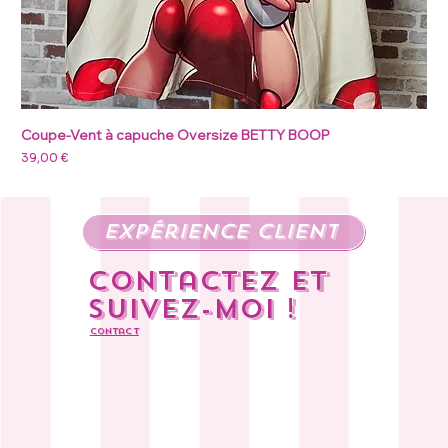
Coupe-Vent à capuche Oversize BETTY BOOP
Prix
39,00 €
expérience client
Contactez et
suivez-moi !
Contact